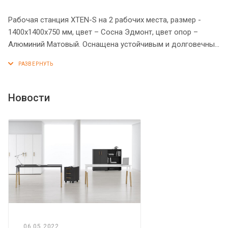
Рабочая станция XTEN-S на 2 рабочих места, размер -
1400х1400х750 мм, цвет – Сосна Эдмонт, цвет опор –
Алюминий Матовый. Оснащена устойчивым и долговечным
металлокаркасом типа BENCH из двух П-образных опор,
которые прочно соединены между собой металлической
траверсой. Металлокаркас имеет специальные проставки
между столешницей и опорами, что создает эффект
Новости
«парящей столешницы». Солидная и прочная столешница
25 мм. Надежная защита торцов всех элементов - кромка
ПВХ 2 мм. Регулируемые опоры обеспечат столу
устойчивость на неровном полу.
06.05.2022