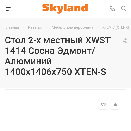
—
—
—
Главная
Каталог
Мебель для персонала
XTEN С (XTEN-S)
Стол 2-х местный XWST
1414 Сосна Эдмонт/
Алюминий
1400х1406х750 XTEN-S