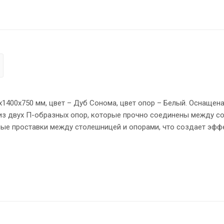
0х1400х750 мм, цвет – Дуб Сонома, цвет опор – Белый. Оснащен
из двух П-образных опор, которые прочно соединены между с
ные проставки между столешницей и опорами, что создает эфф
 мм. Надежная защита торцов всех элементов - кромка ПВХ 2 
овном полу.