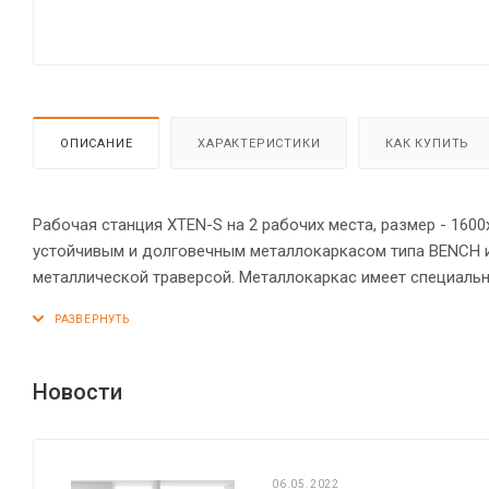
ОПИСАНИЕ
ХАРАКТЕРИСТИКИ
КАК КУПИТЬ
Рабочая станция XTEN-S на 2 рабочих места, размер - 160
устойчивым и долговечным металлокаркасом типа BENCH 
металлической траверсой. Металлокаркас имеет специаль
«парящей столешницы». Солидная и прочная столешница 25
Регулируемые опоры обеспечат столу устойчивость на нер
Новости
06.05.2022