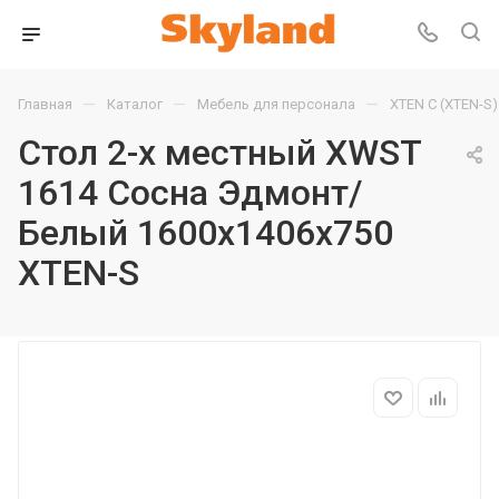
—
—
—
Главная
Каталог
Мебель для персонала
XTEN С (XTEN-S)
Стол 2-х местный XWST
1614 Сосна Эдмонт/
Белый 1600х1406х750
XTEN-S