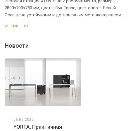
Рабочая станция XTEN-S на 2 рабочих места, размер -
2800х700х750 мм, цвет – Бук Тиара, цвет опор – Белый.
Оснащена устойчивым и долговечным металлокаркасом
типа BENCH из двух П-образных опор, которые прочно
соединены между собой металлической траверсой.
Металлокаркас имеет специальные проставки между
столешницей и опорами, что создает эффект «парящей
Новости
столешницы». Солидная и прочная столешница 25 мм.
Надежная защита торцов всех элементов - кромка ПВХ 2
мм. Регулируемые опоры обеспечат столу устойчивость на
неровном полу.
06.05.2022
FORTA. Практичная