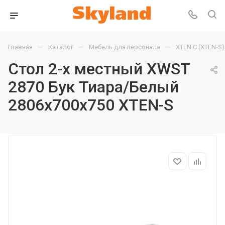
—
—
—
Главная
Каталог
Мебель для персонала
XTEN С (XTEN-S)
Стол 2-х местный XWST
2870 Бук Тиара/Белый
2806х700х750 XTEN-S