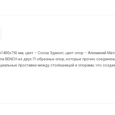
0х1400х750 мм, цвет – Сосна Эдмонт, цвет опор – Алюминий Мат
па BENCH из двух П-образных опор, которые прочно соединен
ециальные проставки между столешницей и опорами, что созда
 мм. Надежная защита торцов всех элементов - кромка ПВХ 2 
овном полу.