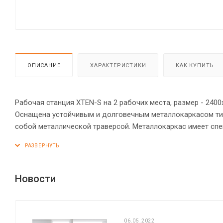
ОПИСАНИЕ
ХАРАКТЕРИСТИКИ
КАК КУПИТЬ
Рабочая станция XTEN-S на 2 рабочих места, размер - 240
Оснащена устойчивым и долговечным металлокаркасом ти
собой металлической траверсой. Металлокаркас имеет сп
«парящей столешницы». Солидная и прочная столешница 25
Регулируемые опоры обеспечат столу устойчивость на нер
Новости
06.05.2022