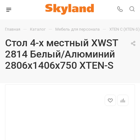
—
—
—
Главная
Каталог
Мебель для персонала
XTEN С (XTEN-S)
Стол 4-х местный XWST
2814 Белый/Алюминий
2806х1406х750 XTEN-S