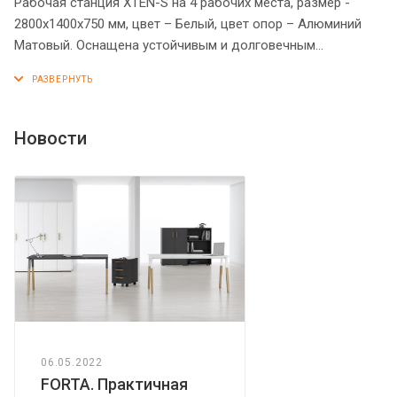
Рабочая станция XTEN-S на 4 рабочих места, размер -
2800х1400х750 мм, цвет – Белый, цвет опор – Алюминий
Матовый. Оснащена устойчивым и долговечным
металлокаркасом типа BENCH из двух П-образных опор,
которые прочно соединены между собой металлической
траверсой. Металлокаркас имеет специальные проставки
между столешницей и опорами, что создает эффект
Новости
«парящей столешницы». Солидная и прочная столешница
25 мм. Надежная защита торцов всех элементов - кромка
ПВХ 2 мм. Регулируемые опоры обеспечат столу
устойчивость на неровном полу.
06.05.2022
FORTA. Практичная