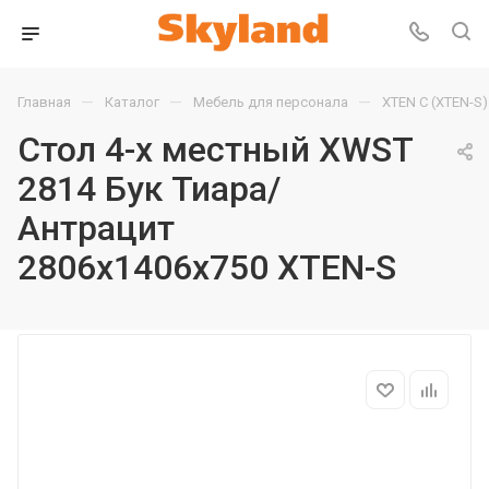
—
—
—
Главная
Каталог
Мебель для персонала
XTEN С (XTEN-S)
Стол 4-х местный XWST
2814 Бук Тиара/
Антрацит
2806х1406х750 XTEN-S