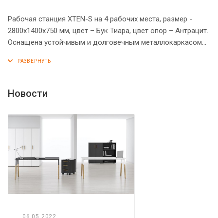
Рабочая станция XTEN-S на 4 рабочих места, размер -
2800х1400х750 мм, цвет – Бук Тиара, цвет опор – Антрацит.
Оснащена устойчивым и долговечным металлокаркасом
типа BENCH из двух П-образных опор, которые прочно
соединены между собой металлической траверсой.
Металлокаркас имеет специальные проставки между
столешницей и опорами, что создает эффект «парящей
Новости
столешницы». Солидная и прочная столешница 25 мм.
Надежная защита торцов всех элементов - кромка ПВХ 2
мм. Регулируемые опоры обеспечат столу устойчивость на
неровном полу.
06.05.2022