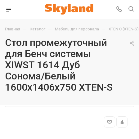
—
—
—
Главная
Каталог
Мебель для персонала
XTEN С (XTEN-S)
Стол промежуточный
для Бенч системы
XIWST 1614 Дуб
Сонома/Белый
1600х1406х750 XTEN-S