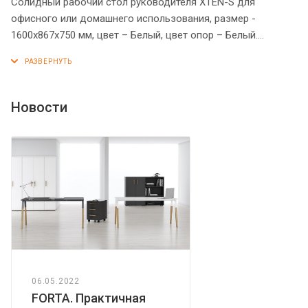
Солидный рабочий стол руководителя XTEN-S для
офисного или домашнего использования, размер -
1600х867х750 мм, цвет – Белый, цвет опор – Белый.
Оснащен устойчивым и долговечным металлокаркасом
типа BENCH из двух П-образных опор, которые прочно
соединены между собой металлической траверсой.
Металлокаркас имеет специальные проставки между
Новости
столешницей и опорами, что создает эффект «парящей
столешницы». Прочная столешница 25 мм с изящным
изгибом на передней части, придает столу более
солидный и представительный вид. Надежная защита
торцов всех элементов - кромка ПВХ 2 мм. Регулируемые
опоры обеспечат столу устойчивость на неровном полу.
06.05.2022
FORTA. Практичная