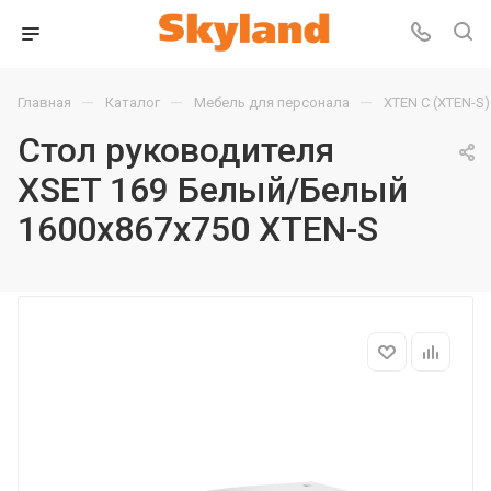
—
—
—
Главная
Каталог
Мебель для персонала
XTEN С (XTEN-S)
Стол руководителя
XSET 169 Белый/Белый
1600х867х750 XTEN-S