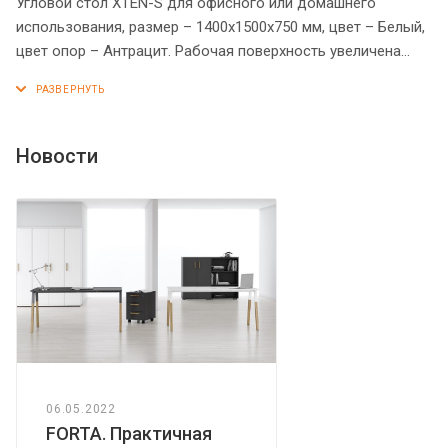
Угловой стол XTEN-S для офисного или домашнего
использования, размер – 1400х1500х750 мм, цвет – Белый,
цвет опор – Антрацит. Рабочая поверхность увеличена
благодаря расширителю, который прочно крепиться к
столу металлической траверсой, что придает композиции
максимальную надежность. Стол оснащен устойчивым и
долговечным металлокаркасом типа BENCH из двух П-
Новости
образных опор. Металлокаркас имеет специальные
проставки между столешницей и опорами, что создает
эффект «парящей столешницы». Солидная и прочная
столешница 25 мм. Надежная защита торцов всех
элементов - кромка ПВХ 2 мм. Регулируемые опоры
обеспечат столу устойчивость на неровном полу.
06.05.2022
FORTA. Практичная