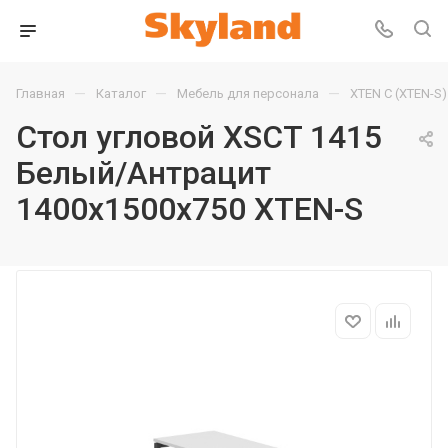
—
—
—
Главная
Каталог
Мебель для персонала
XTEN С (XTEN-S)
Стол угловой XSCT 1415
Белый/Антрацит
1400х1500х750 XTEN-S