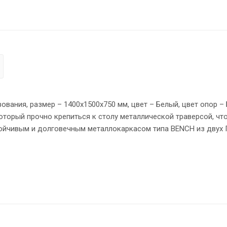
вания, размер – 1400х1500х750 мм, цвет – Белый, цвет опор – 
оторый прочно крепиться к столу металлической траверсой, чт
ойчивым и долговечным металлокаркасом типа BENCH из двух 
вки между столешницей и опорами, что создает эффект «паря
жная защита торцов всех элементов - кромка ПВХ 2 мм. Регул