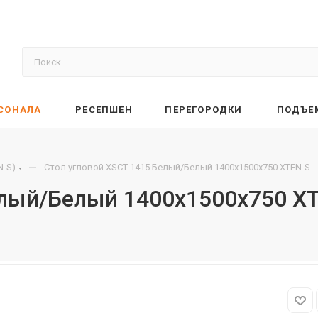
РСОНАЛА
РЕСЕПШЕН
ПЕРЕГОРОДКИ
ПОДЪЕ
—
N-S)
Стол угловой XSCT 1415 Белый/Белый 1400х1500х750 XTEN-S
елый/Белый 1400х1500х750 X