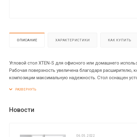
ОПИСАНИЕ
ХАРАКТЕРИСТИКИ
КАК КУПИТЬ
Угловой стол XTEN-S для офисного или домашнего использо
Рабочая поверхность увеличена благодаря расширителю, к
композиции максимальную надежность. Стол оснащен уст
образных опор. Металлокаркас имеет специальные проста
столешницы». Солидная и прочная столешница 25 мм. Наде
опоры обеспечат столу устойчивость на неровном полу.
Новости
06.05.2022