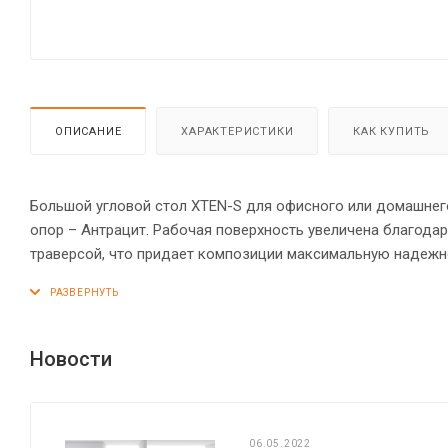
ОПИСАНИЕ
ХАРАКТЕРИСТИКИ
КАК КУПИТЬ
Большой угловой стол XTEN-S для офисного или домашнего
опор – Антрацит. Рабочая поверхность увеличена благода
траверсой, что придает композиции максимальную надежн
BENCH из двух П-образных опор. Металлокаркас имеет сп
«парящей столешницы». Солидная и прочная столешница 25
Регулируемые опоры обеспечат столу устойчивость на нер
Новости
06.05.2022