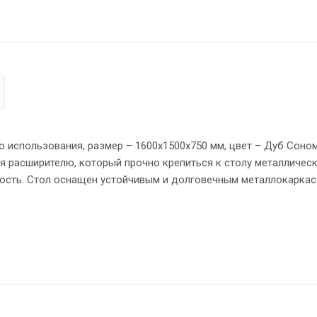
 использования, размер – 1600х1500х750 мм, цвет – Дуб Соном
ря расширителю, который прочно крепиться к столу металличес
ость. Стол оснащен устойчивым и долговечным металлокаркас
ециальные проставки между столешницей и опорами, что созда
 мм. Надежная защита торцов всех элементов - кромка ПВХ 2 
овном полу.