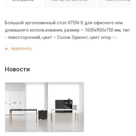
Большой эргономичный стол XTEN-S для офисного или
домашнего использования, размер – 1600х900х750 мм, тип
- левосторонний, цвет – Сосна Эдмонт, цвет опор –
Антрацит. Оснащен устойчивым и долговечным
металлокаркасом типа BENCH из двух П-образных опор,
которые прочно соединены между собой металлической
траверсой. Металлокаркас имеет специальные проставки
Новости
между столешницей и опорами, что создает эффект
«парящей столешницы». Солидная и прочная столешница
25 мм. Надежная защита торцов всех элементов - кромка
ПВХ 2 мм. Регулируемые опоры обеспечат столу
устойчивость на неровном полу.