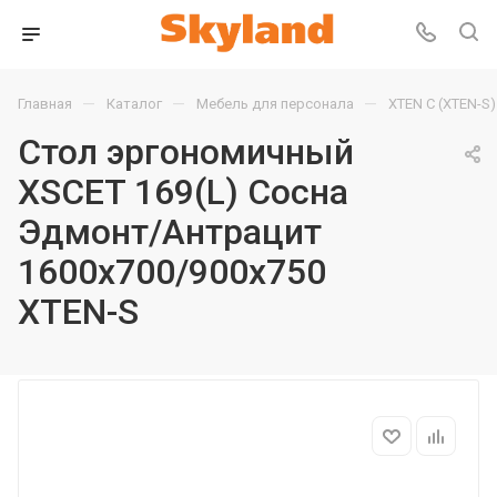
—
—
—
Главная
Каталог
Мебель для персонала
XTEN С (XTEN-S)
Стол эргономичный
XSCET 169(L) Сосна
Эдмонт/Антрацит
1600х700/900х750
XTEN-S