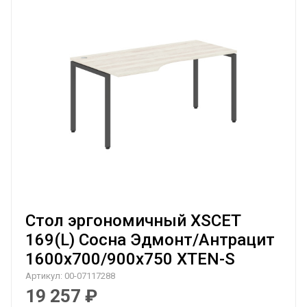
Стол эргономичный XSCET
169(L) Сосна Эдмонт/Антрацит
1600х700/900х750 XTEN-S
Артикул:
00-07117288
19 257
₽