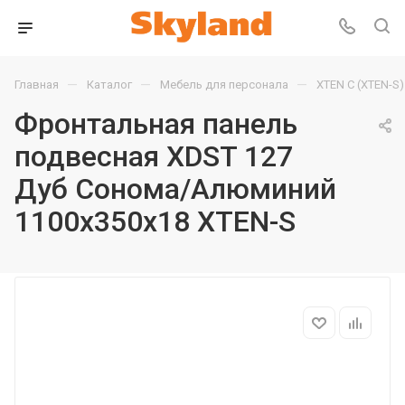
—
—
—
Главная
Каталог
Мебель для персонала
XTEN С (XTEN-S)
Фронтальная панель
подвесная XDST 127
Дуб Сонома/Алюминий
1100х350х18 XTEN-S