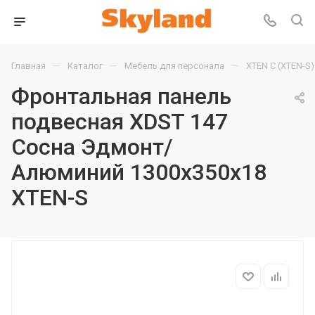
—
—
—
Главная
Каталог
Мебель для персонала
XTEN С (XTEN-S)
Фронтальная панель
подвесная XDST 147
Сосна Эдмонт/
Алюминий 1300х350х18
XTEN-S