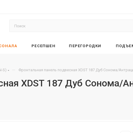
РСОНАЛА
РЕСЕПШЕН
ПЕРЕГОРОДКИ
ПОДЪЕ
—
N-S)
Фронтальная панель подвесная XDST 187 Дуб Сонома/Антраци
сная XDST 187 Дуб Сонома/А