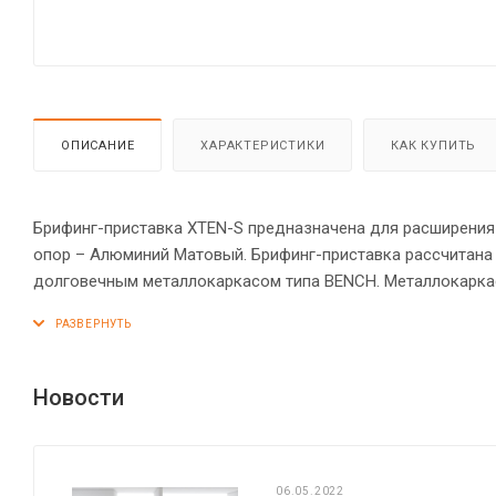
ОПИСАНИЕ
ХАРАКТЕРИСТИКИ
КАК КУПИТЬ
Брифинг-приставка XTEN-S предназначена для расширения р
опор – Алюминий Матовый. Брифинг-приставка рассчитана
долговечным металлокаркасом типа BENCH. Металлокаркас
создает эффект «парящей столешницы». Для максимально 
Солидная и прочная столешница 25 мм. Надежная защита т
обеспечат столу устойчивость на неровном полу.
Новости
06.05.2022