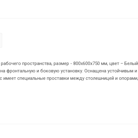
абочего пространства, размер - 800х600х750 мм, цвет – Белый
 на фронтальную и боковую установку. Оснащена устойчивым и
 имеет специальные проставки между столешницей и опорами,
надежного крепления к столу используется металлическая тра
орцов всех элементов - кромка ПВХ 2 мм. Регулируемые опоры