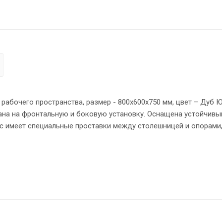
рабочего пространства, размер - 800х600х750 мм, цвет – Дуб 
тана на фронтальную и боковую установку. Оснащена устойчивы
 имеет специальные проставки между столешницей и опорами,
надежного крепления к столу используется металлическая тра
орцов всех элементов - кромка ПВХ 2 мм. Регулируемые опоры