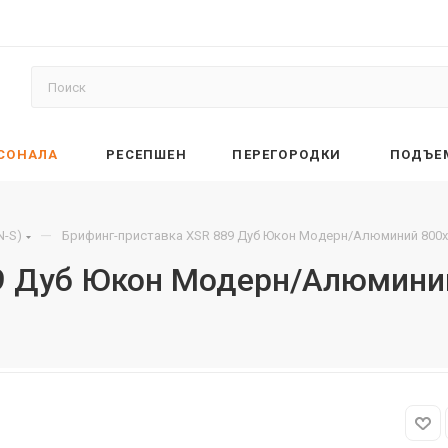
РСОНАЛА
РЕСЕПШЕН
ПЕРЕГОРОДКИ
ПОДЪЕ
—
N-S)
Брифинг-приставка XSR 889 Дуб Юкон Модерн/Алюминий 800х
9 Дуб Юкон Модерн/Алюмини