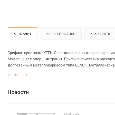
ОПИСАНИЕ
ХАРАКТЕРИСТИКИ
КАК КУПИТЬ
Брифинг-приставка XTEN-S предназначена для расширения 
Модерн, цвет опор – Антрацит. Брифинг-приставка рассчи
долговечным металлокаркасом типа BENCH. Металлокаркас
создает эффект «парящей столешницы». Для максимально 
Солидная и прочная столешница 25 мм. Надежная защита т
обеспечат столу устойчивость на неровном полу.
Новости
06.05.2022