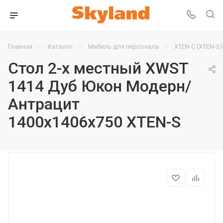
—
—
—
Главная
Каталог
Мебель для персонала
XTEN С (XTEN-S)
Стол 2-х местный XWST
1414 Дуб Юкон Модерн/
Антрацит
1400х1406х750 XTEN-S