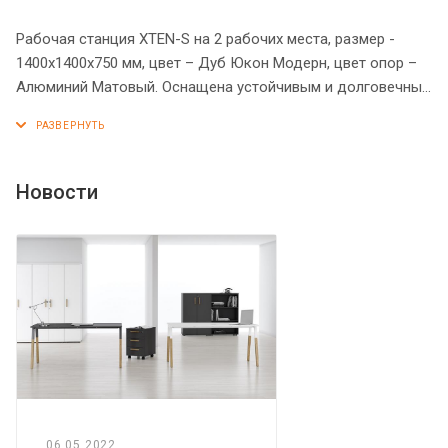
Рабочая станция XTEN-S на 2 рабочих места, размер -
1400х1400х750 мм, цвет – Дуб Юкон Модерн, цвет опор –
Алюминий Матовый. Оснащена устойчивым и долговечным
металлокаркасом типа BENCH из двух П-образных опор,
которые прочно соединены между собой металлической
траверсой. Металлокаркас имеет специальные проставки
между столешницей и опорами, что создает эффект
Новости
«парящей столешницы». Солидная и прочная столешница
25 мм. Надежная защита торцов всех элементов - кромка
ПВХ 2 мм. Регулируемые опоры обеспечат столу
устойчивость на неровном полу.
06.05.2022