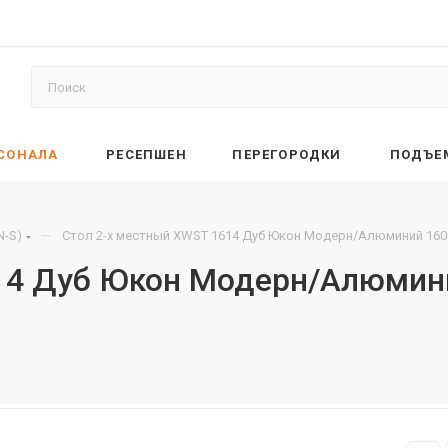
РСОНАЛА
РЕСЕПШЕН
ПЕРЕГОРОДКИ
ПОДЪЕ
—
N-S)
Стол 2-х местный XWST 1614 Дуб Юкон Модерн/Алюминий 160
14 Дуб Юкон Модерн/Алюмин