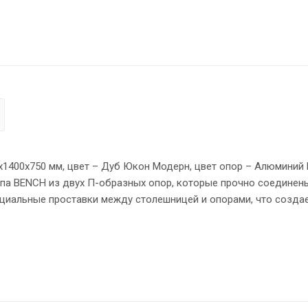
0х1400х750 мм, цвет – Дуб Юкон Модерн, цвет опор – Алюминий
па BENCH из двух П-образных опор, которые прочно соединен
ециальные проставки между столешницей и опорами, что созда
 мм. Надежная защита торцов всех элементов - кромка ПВХ 2 
овном полу.