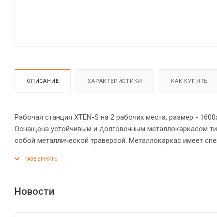
ОПИСАНИЕ
ХАРАКТЕРИСТИКИ
КАК КУПИТЬ
Рабочая станция XTEN-S на 2 рабочих места, размер - 160
Оснащена устойчивым и долговечным металлокаркасом ти
собой металлической траверсой. Металлокаркас имеет сп
«парящей столешницы». Солидная и прочная столешница 25
Регулируемые опоры обеспечат столу устойчивость на нер
Новости