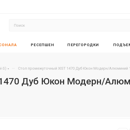
РСОНАЛА
РЕСЕПШЕН
ПЕРЕГОРОДКИ
ПОДЪЕ
—
N-S)
Стол промежуточный XIST 1470 Дуб Юкон Модерн/Алюминий 1
 1470 Дуб Юкон Модерн/Алюм