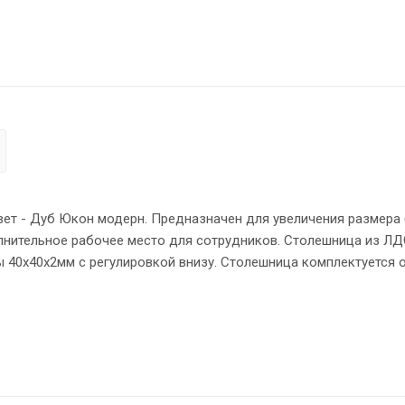
вет - Дуб Юкон модерн. Предназначен для увеличения размера
олнительное рабочее место для сотрудников. Столешница из ЛД
ы 40х40х2мм с регулировкой внизу. Столешница комплектуется 
дновременное использование неограниченного количества элем
 экранами серий XTEN, RAND ACOUSTIC и RAND LITE