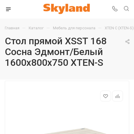
—
—
—
Главная
Каталог
Мебель для персонала
XTEN С (XTEN-S)
Стол прямой XSST 168
Сосна Эдмонт/Белый
1600х800х750 XTEN-S