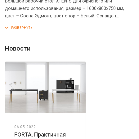
Большой рабочий стол XTEN-S для офисного или
домашнего использования, размер – 1600х800х750 мм,
цвет – Сосна Эдмонт, цвет опор – Белый. Оснащен
устойчивым и долговечным металлокаркасом типа BENCH
из двух П-образных опор, которые прочно соединены
между собой металлической траверсой. Металлокаркас
имеет специальные проставки между столешницей и
Новости
опорами, что создает эффект «парящей столешницы».
Солидная и прочная столешница 25 мм. Надежная защита
торцов всех элементов - кромка ПВХ 2 мм. Регулируемые
опоры обеспечат столу устойчивость на неровном полу.
06.05.2022
FORTA. Практичная