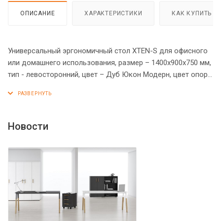
ОПИСАНИЕ
ХАРАКТЕРИСТИКИ
КАК КУПИТЬ
Универсальный эргономичный стол XTEN-S для офисного
или домашнего использования, размер – 1400х900х750 мм,
тип - левосторонний, цвет – Дуб Юкон Модерн, цвет опор
– Алюминий Матовый. Оснащен устойчивым и
долговечным металлокаркасом типа BENCH из двух П-
образных опор, которые прочно соединены между собой
металлической траверсой. Металлокаркас имеет
Новости
специальные проставки между столешницей и опорами,
что создает эффект «парящей столешницы». Солидная и
прочная столешница 25 мм. Надежная защита торцов всех
элементов - кромка ПВХ 2 мм. Регулируемые опоры
обеспечат столу устойчивость на неровном полу.