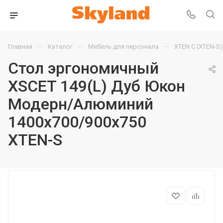
—
—
—
Главная
Каталог
Мебель для персонала
XTEN С (XTEN-S)
Стол эргономичный
XSCET 149(L) Дуб Юкон
Модерн/Алюминий
1400х700/900х750
XTEN-S