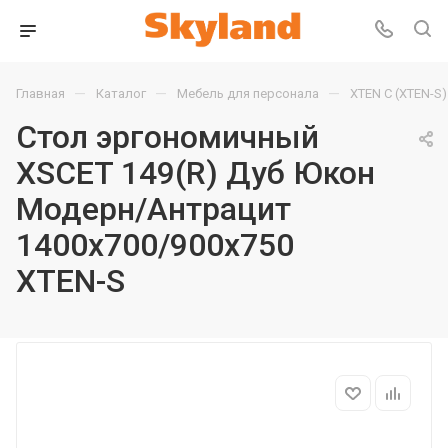
—
—
—
Главная
Каталог
Мебель для персонала
XTEN С (XTEN-S)
Стол эргономичный
XSCET 149(R) Дуб Юкон
Модерн/Антрацит
1400х700/900х750
XTEN-S