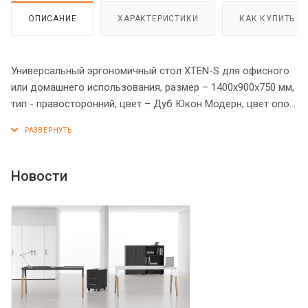
ОПИСАНИЕ
ХАРАКТЕРИСТИКИ
КАК КУПИТЬ
Универсальный эргономичный стол XTEN-S для офисного
или домашнего использования, размер – 1400х900х750 мм,
тип - правосторонний, цвет – Дуб Юкон Модерн, цвет опор
– Алюминий Матовый. Оснащен устойчивым и
долговечным металлокаркасом типа BENCH из двух П-
образных опор, которые прочно соединены между собой
металлической траверсой. Металлокаркас имеет
Новости
специальные проставки между столешницей и опорами,
что создает эффект «парящей столешницы». Солидная и
прочная столешница 25 мм. Надежная защита торцов всех
элементов - кромка ПВХ 2 мм. Регулируемые опоры
обеспечат столу устойчивость на неровном полу.