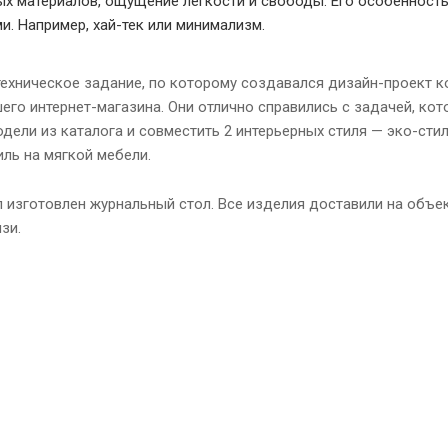
х материалов, ощущение легкости и свободы. Его особенность
и. Например, хай-тек или минимализм.
ехническое задание, по которому создавался дизайн-проект к
го интернет-магазина. Они отлично справились с задачей, ко
ели из каталога и совместить 2 интерьерных стиля — эко-стил
ль на мягкой мебели.
 изготовлен журнальный стол. Все изделия доставили на объект
зи.