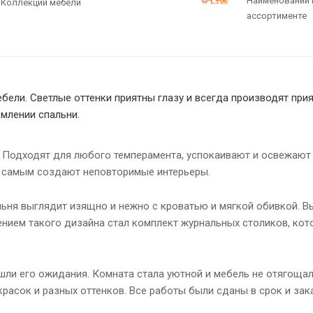
Наименований 
Коллекций мебели
ассортименте
ели. Светлые оттенки приятны глазу и всегда производят прия
млении спальни.
. Подходят для любого темперамента, успокаивают и освежают
м самым создают неповторимые интерьеры.
льня выглядит изящно и нежно с кроватью и мягкой обивкой. 
ением такого дизайна стал комплект журнальных столиков, ко
шли его ожидания. Комната стала уютной и мебель не отягоща
красок и разных оттенков. Все работы были сданы в срок и зак